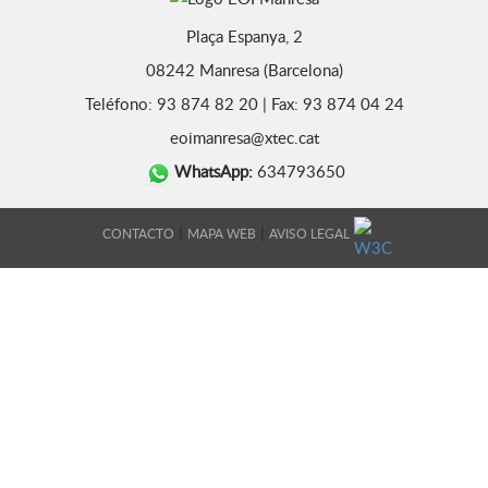
Plaça Espanya, 2
08242 Manresa (Barcelona)
Teléfono: 93 874 82 20 | Fax: 93 874 04 24
eoimanresa@xtec.cat
WhatsApp:
634793650
|
|
CONTACTO
MAPA WEB
AVISO LEGAL
DISEÑO WEB