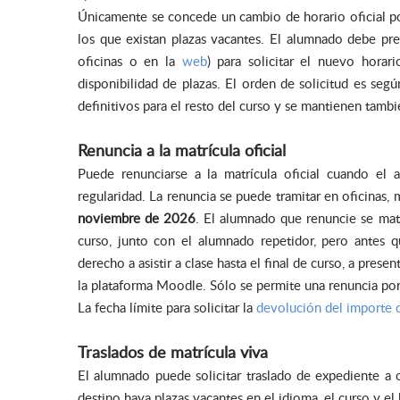
Únicamente se concede un cambio de horario oficial po
los que existan plazas vacantes. El alumnado debe pr
oficinas o en la
web
) para solicitar el nuevo hora
disponibilidad de plazas. El orden de solicitud es se
definitivos para el resto del curso y se mantienen tambi
Renuncia a la matrícula oficial
Puede renunciarse a la matrícula oficial cuando el
regularidad. La renuncia se puede tramitar en oficinas,
noviembre de 2026
. El alumnado que renuncie se mat
curso, junto con el alumnado repetidor, pero antes 
derecho a asistir a clase hasta el final de curso, a pres
la plataforma Moodle. Sólo se permite una renuncia por
La fecha límite para solicitar la
devolución del importe d
Traslados de matrícula viva
El alumnado puede solicitar traslado de expediente a o
destino haya plazas vacantes en el idioma, el curso y el