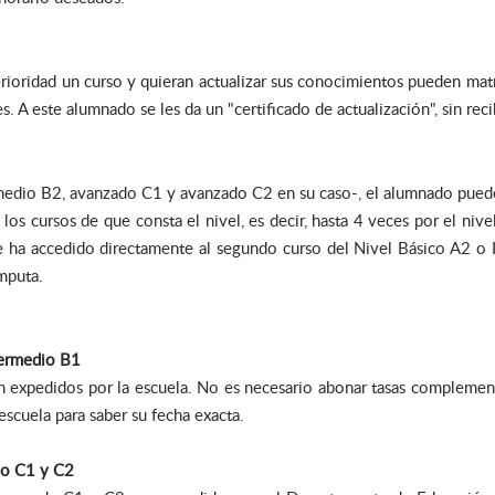
ioridad un curso y quieran actualizar sus conocimientos pueden matri
s. A este alumnado se les da un "certificado de actualización", sin rec
rmedio B2, avanzado C1 y avanzado C2 en su caso-, el alumnado pued
s cursos de que consta el nivel, es decir, hasta 4 veces por el nive
 ha accedido directamente al segundo curso del Nivel Básico A2 o 
mputa.
ntermedio B1
n expedidos por la escuela. No es necesario abonar tasas complementar
escuela para saber su fecha exacta.
ado C1 y C2