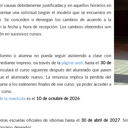
r causas debidamente justificadas y en aquellos horarios en
esentar una solicitud (según el modelo que se encuentra en
rio. Se conceden o deniegan los cambios de acuerdo a la
gún la fecha y hora de recepción. Los cambios obtenidos son
én en sucesivos cursos.
 alumno o alumna no pueda seguir asistiendo a clase con
 mediante impreso, oa través de la
página web
, hasta el
30 de
riculará el curso siguiente después del alumnado que pasen
que el alumnado nuevo. La renuncia implica la pérdida del
entarse a los exámenes finales de ese curso, ya poder acceder a
 curso.
e la matrícula
es el
10 de octubre de 2026
.
tras escuelas oficiales de idiomas hasta el
30 de abril de 2027
. Si
 horario deseados.