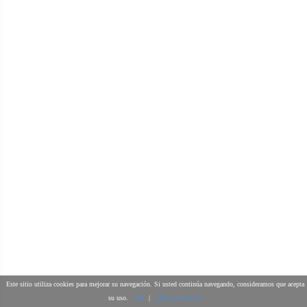
DISEÑO WEB
Este sitio utiliza cookies para mejorar su navegación. Si usted continúa navegando, consideramos que acepta
su uso.
OK
|
Más información