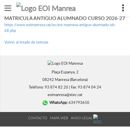
MATRÍCULA ANTIGUO ALUMNADO CURSO 2026-27
https://www.eoimanresa.cat/es/eoi-manresa-antiguo-alumnado-idc-
68.php
Volver al listado de noticias
Plaça Espanya, 2
08242 Manresa (Barcelona)
Teléfono: 93 874 82 20 | Fax: 93 874 04 24
eoimanresa@xtec.cat
WhatsApp:
634793650
|
|
CONTACTO
MAPA WEB
AVISO LEGAL