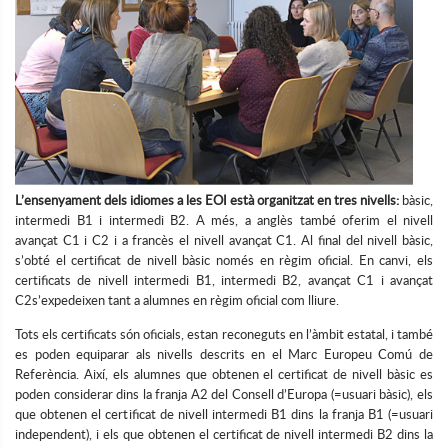
L’ensenyament dels idiomes a les EOI està organitzat en tres nivells:
bàsic,
intermedi B1 i intermedi B2. A més, a anglès també oferim el nivell
avançat C1 i C2 i a francès el nivell avançat C1. Al final del nivell bàsic,
s’obté el certificat de nivell bàsic només en règim oficial. En canvi, els
certificats de nivell intermedi B1, intermedi B2, avançat C1 i avançat
C2s’expedeixen tant a alumnes en règim oficial com lliure.
Tots els certificats són oficials, estan reconeguts en l’àmbit estatal, i també
es poden equiparar als nivells descrits en el Marc Europeu Comú de
Referència. Així, els alumnes que obtenen el certificat de nivell bàsic es
poden considerar dins la franja A2 del Consell d’Europa (=usuari bàsic), els
que obtenen el certificat de nivell intermedi B1 dins la franja B1 (=usuari
independent), i els que obtenen el certificat de nivell intermedi B2 dins la