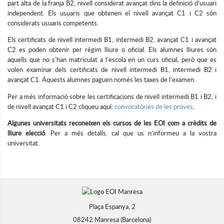
part alta de la franja B2, nivell considerat avançat dins la definició d’usuari
independent. Els usuaris que obtenen el nivell avançat C1 i C2 són
considerats usuaris competents.
Els certificats de nivell intermedi B1, intermedi B2, avançat C1 i avançat
C2 es poden obtenir per règim lliure o oficial. Els alumnes lliures són
aquells que no s'han matriculat a l'escola en un curs oficial, però que es
volen examinar dels certificats de nivell intermedi B1, intermedi B2 i
avançat C1. Aquests alumnes paguen només les taxes de l'examen.
Per a més informació sobre les certificacions de nivell intermedi B1 i B2, i
de nivell avançat C1 i C2 cliqueu aquí:
convocatòries de les proves
.
Algunes universitats reconeixen els cursos de les EOI com a crèdits de
lliure elecció
. Per a més detalls, cal que us n’informeu a la vostra
universitat.
Plaça Espanya, 2
08242 Manresa (Barcelona)