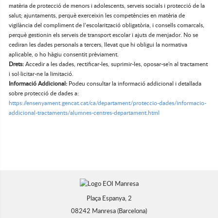
matèria de protecció de menors i adolescents, serveis socials i protecció de la
salut; ajuntaments, perquè exerceixin les competències en matèria de
vigilància del compliment de l’escolarització obligatòria, i consells comarcals,
perquè gestionin els serveis de transport escolar i ajuts de menjador. No se
cediran les dades personals a tercers, llevat que hi obligui la normativa
aplicable, o ho hàgiu consentit prèviament.
Drets:
Accedir a les dades, rectificar-les, suprimir-les, oposar-se'n al tractament
i sol·licitar-ne la limitació.
Informació Addicional:
Podeu consultar la informació addicional i detallada
sobre protecció de dades a:
https://ensenyament.gencat.cat/ca/departament/proteccio-dades/informacio-
addicional-tractaments/alumnes-centres-departament.html
Plaça Espanya, 2
08242 Manresa (Barcelona)