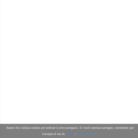
Aquest lloc utilitza cookies per millorar la seva navegació. Si vostè continua navegant, considerem que
n'accepta el seu ús.
OK
|
Més informació