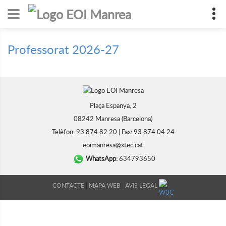
Professorat 2026-27
Plaça Espanya, 2
08242 Manresa (Barcelona)
Telèfon: 93 874 82 20 | Fax: 93 874 04 24
eoimanresa@xtec.cat
WhatsApp:
634793650
|
|
CONTACTE
MAPA WEB
AVIS LEGAL
DISSENY WEB