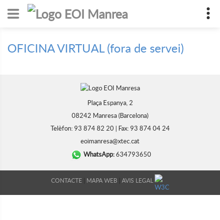
OFICINA VIRTUAL (fora de servei)
Plaça Espanya, 2
08242 Manresa (Barcelona)
Telèfon: 93 874 82 20 | Fax: 93 874 04 24
eoimanresa@xtec.cat
WhatsApp:
634793650
|
|
CONTACTE
MAPA WEB
AVIS LEGAL
DISSENY WEB