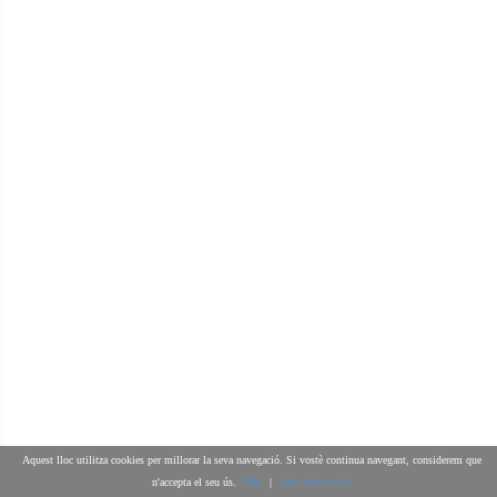
Aquest lloc utilitza cookies per millorar la seva navegació. Si vostè continua navegant, considerem que
n'accepta el seu ús.
OK
|
Més informació