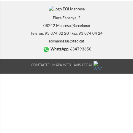
Plaça Espanya, 2
08242 Manresa (Barcelona)
Telèfon: 93 874 82 20 | Fax: 93 874 04 24
eoimanresa@xtec.cat
WhatsApp:
634793650
|
|
CONTACTE
MAPA WEB
AVIS LEGAL
DISSENY WEB