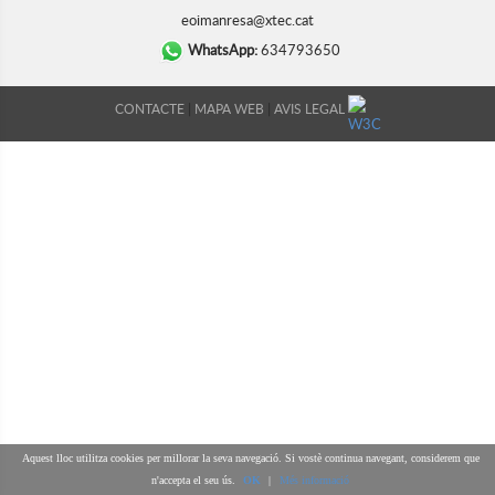
eoimanresa@xtec.cat
WhatsApp:
634793650
|
|
CONTACTE
MAPA WEB
AVIS LEGAL
DISSENY WEB
Aquest lloc utilitza cookies per millorar la seva navegació. Si vostè continua navegant, considerem que
n'accepta el seu ús.
OK
|
Més informació