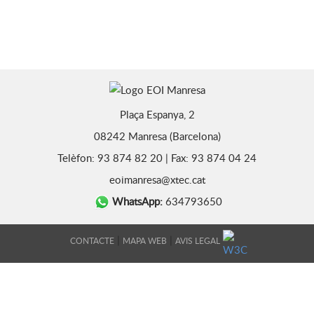
Plaça Espanya, 2
08242 Manresa (Barcelona)
Telèfon: 93 874 82 20 | Fax: 93 874 04 24
eoimanresa@xtec.cat
WhatsApp:
634793650
|
|
CONTACTE
MAPA WEB
AVIS LEGAL
DISSENY WEB