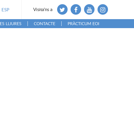
Visita'ns a
ESP
ES LLIURES
CONTACTE
PRÀCTICUM EOI