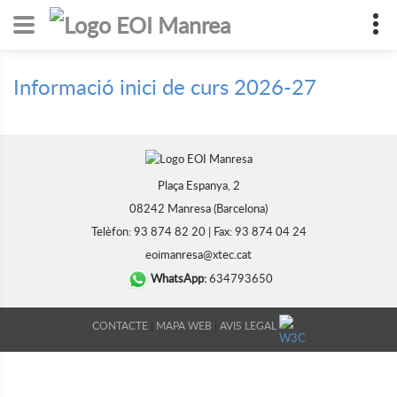
Informació inici de curs 2026-27
Plaça Espanya, 2
08242 Manresa (Barcelona)
Telèfon: 93 874 82 20 | Fax: 93 874 04 24
eoimanresa@xtec.cat
WhatsApp:
634793650
|
|
CONTACTE
MAPA WEB
AVIS LEGAL
DISSENY WEB