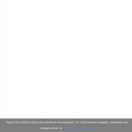
Aquest lloc utilitza cookies per millorar la seva navegació. Si vostè continua navegant, considerem que
n'accepta el seu ús.
OK
|
Més informació